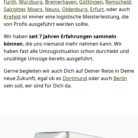
Fürth
,
Würzburg
,
Bremer­haven
,
Göttingen
,
Remscheid
,
Salzgitter
,
Moers
,
Neuss
,
Oldenburg
,
Erfurt
, oder auch
Krefeld
ist immer eine logistische Meisterleistung, die
von Profis ausgeführt werden sollte.
Wir haben
seit
7 Jahren Erfahrungen sammeln
können
, die uns niemand mehr nehmen kann. Wir
haben fast alle Umzugssituation schon durchlebt und
unzählige Umzüge bereits ausgeführt.
Gerne begleiten wir auch Dich auf Deiner Reise in Deine
neue Zukunft, egal ob es
Dortmund
oder auch
Berlin
sein soll, wir sind für Dich da.