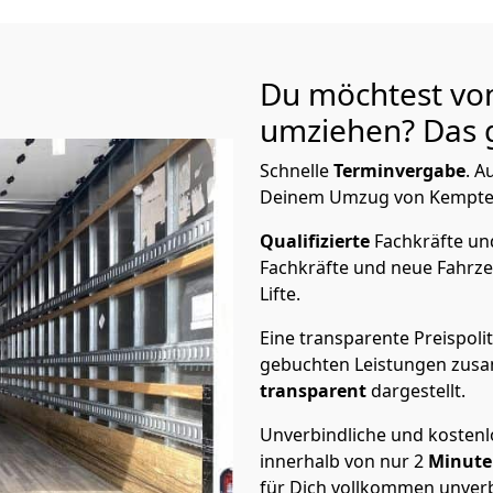
Du möchtest vo
umziehen? Das g
Schnelle
Terminvergabe
.
Au
Deinem Umzug von Kempten n
Qualifizierte
Fachkräfte u
Fachkräfte und neue Fahrze
Lifte.
Eine transparente Preispolit
gebuchten Leistungen zusam
transparent
dargestellt.
Unverbindliche und kosten
innerhalb von nur
2
Minut
für Dich vollkommen unverb