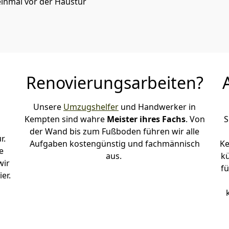
einmal vor der Haustür
Renovierungsarbeiten?
Unsere
Umzugshelfer
und Handwerker in
Kempten sind wahre
Meister ihres Fachs
. Von
S
der Wand bis zum Fußboden führen wir alle
r.
Aufgaben kostengünstig und fachmännisch
Ke
e
aus.
k
wir
fü
er.