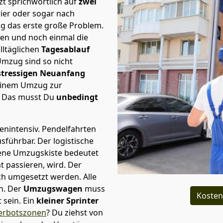
t sprichwörtlich auf
zwei
rier oder sogar nach
g das erste große Problem.
en und noch einmal die
lltäglichen
Tagesablauf
Umzug sind so nicht
stressigen Neuanfang
 einem Umzug zur
. Das musst Du
unbedingt
tenintensiv. Pendelfahrten
usführbar.
Der logistische
sene Umzugskiste bedeutet
ht passieren, wird.
Der
ch umgesetzt werden. Alle
n. Der
Umzugswagen
muss
Kosten
sein. Ein
kleiner Sprinter
erbotszonen
? Du ziehst von