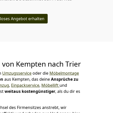
loses Angebot erhalten
g von
Kempten nach Trier
in
Umzugsservice
oder die
Möbelmontage
en
aus Kempten, das deine
Ansprüche zu
mzug
,
Einpackservice
,
Möbellift
und
ist
weitaus kostengünstiger
, als du dir es
sel des Firmensitzes anstrebt, wir