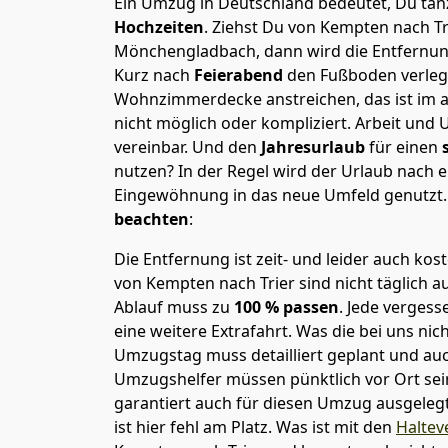
Ein Umzug in Deutschland bedeutet, Du tanz
Hochzeiten
. Ziehst Du von Kempten nach T
Mönchen­gladbach, dann wird die Entfernun
Kurz nach
Feierabend
den Fußboden verleg
Wohnzimmerdecke anstreichen, das ist im a
nicht möglich oder kompliziert.
Arbeit und 
vereinbar. Und den
Jahresurlaub
für einen
nutzen? In der Regel wird der Urlaub nach
Eingewöhnung in das neue Umfeld genutzt
beachten
:
Die Entfernung ist zeit- und leider auch kos
von Kempten nach Trier sind nicht täglich a
Ablauf muss zu
100 % passen
. Jede verges
eine weitere Extrafahrt. Was die bei uns nic
Umzugstag muss detailliert geplant und au
Umzugshelfer müssen pünktlich vor Ort sei
garantiert auch für diesen Umzug ausgelegt 
ist hier fehl am Platz. Was ist mit den
Haltev