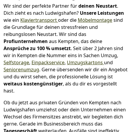
Wir sind der perfekte Partner für
deinen Neustart
.
Dich zieht es nach Ludwigshafen?
Unsere Leistungen
wie ein
Klaviertransport
oder die
Möbelmontage
sind
die Grundlage für deinen stressfreien und
reibungslosen Neustart.
Wir sind das
Profiunternehmen
aus Kempten, das deine
Ansprüche zu 100 % umsetzt
. Seit über 2 Jahren sind
wir in Kempten die Nummer eins in Sachen Umzug,
Selfstorage
,
Einpackservice
,
Umzugskartons
und
Seniorenumzug
.
Gerne übersenden wir dir ein Angebot
und du wirst sehen, die professionelle Lösung ist
weitaus kostengünstiger
, als du dir es vorgestellt
hast.
Ob du jetzt aus privaten Gründen von Kempten nach
Ludwigshafen umziehst oder dein Unternehmen einen
Wechsel des Firmensitzes anstrebt, wir begleiten dich
gerne. Gerade im Businessbereich muss das
Tagesgeschäft
weiterlaufen, Ausfälle sind ineffektiv