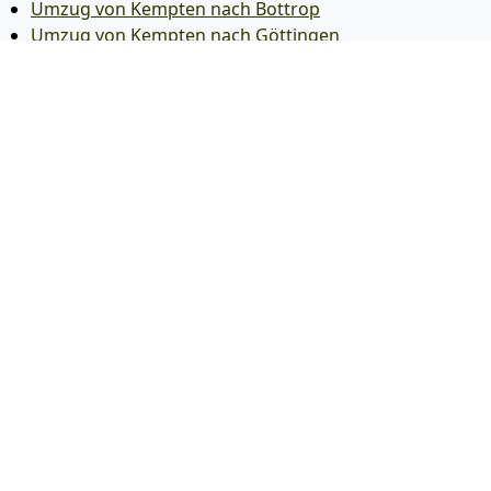
Umzug von Kempten nach Bottrop
Umzug von Kempten nach Göttingen
Umzug von Kempten nach Reutlingen
Umzug von Kempten nach Bremer­haven
Umzug von Kempten nach Koblenz
Umzug von Kempten nach Erlangen
Umzug von Kempten nach Bergisch Gladbach
Umzug von Kempten nach Remscheid
Umzug von Kempten nach Jena
Umzug von Kempten nach Recklinghausen
Umzug von Kempten nach Trier
Umzug von Kempten nach Salzgitter
Umzug von Kempten nach Moers
Umzug von Kempten nach Siegen
Umzug von Kempten nach Hildesheim
Umzug von Kempten nach Gütersloh